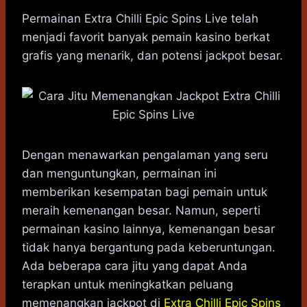
h
a
e
e
k
i
a
c
s
l
y
n
Permainan Extra Chilli Epic Spins Live telah
t
e
s
e
p
e
menjadi favorit banyak pemain kasino berkat
s
b
e
g
e
grafis yang menarik, dan potensi jackpot besar.
A
o
n
r
p
o
g
a
p
k
e
m
r
Dengan menawarkan pengalaman yang seru
dan menguntungkan, permainan ini
memberikan kesempatan bagi pemain untuk
meraih kemenangan besar. Namun, seperti
permainan kasino lainnya, kemenangan besar
tidak hanya bergantung pada keberuntungan.
Ada beberapa cara jitu yang dapat Anda
terapkan untuk meningkatkan peluang
memenangkan jackpot di
Extra Chilli Epic Spins