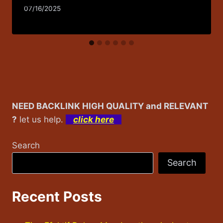
07/16/2025
NEED BACKLINK HIGH QUALITY and RELEVANT
?
let us help.
click here
Search
Search
Recent Posts