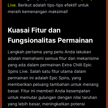
Live
. Berikut adalah tips-tips efektif untuk
meraih kemenangan maksimal!
Kuasai Fitur dan
Fungsionalitas Permainan
Langkah pertama yang perlu Anda lakukan
adalah memahami semua fitur dan mekanisme
yang ada dalam permainan Extra Chilli Epic
Spins Live. Salah satu fitur utama dalam
permainan ini adalah Epic Spins, yang
memberikan peluang tambahan untuk menang
besar. Fitur ini memberi Anda kesempatan
untuk memutar gulungan dengan nilai taruhan
yang lebih besar, meningkatkan potensi