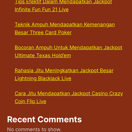
Tips Efektif Dalam Mendapatkan Jackpot
Infinite Fun Fun 21 Live
Teknik Ampuh Mendapatkan Kemenangan
Besar Three Card Poker
Bocoran Ampuh Untuk Mendapatkan Jackpot
Ultimate Texas Hold’em
Rahasia Jitu Meningkatkan Jackpot Besar
Lightning Blackjack Live
Cara Jitu Mendapatkan Jackpot Casino Crazy
Coin Flip Live
Recent Comments
No comments to show.