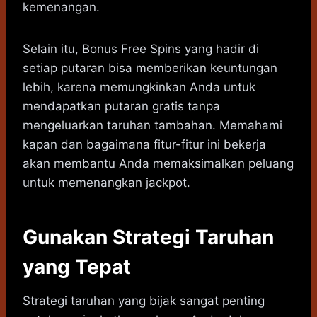
kemenangan.
Selain itu, Bonus Free Spins yang hadir di
setiap putaran bisa memberikan keuntungan
lebih, karena memungkinkan Anda untuk
mendapatkan putaran gratis tanpa
mengeluarkan taruhan tambahan. Memahami
kapan dan bagaimana fitur-fitur ini bekerja
akan membantu Anda memaksimalkan peluang
untuk memenangkan jackpot.
Gunakan Strategi Taruhan
yang Tepat
Strategi taruhan yang bijak sangat penting