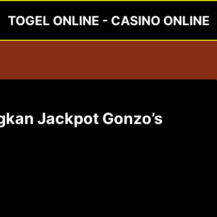
TOGEL ONLINE - CASINO ONLINE
kan Jackpot Gonzo’s