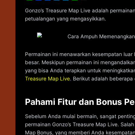
h
a
e
e
k
i
a
c
s
l
y
n
Gonzo’s Treasure Map Live adalah permainan
t
e
s
e
p
e
petualangan yang mengasyikkan.
s
b
e
g
e
A
o
n
r
p
o
g
a
p
k
e
m
r
Permainan ini menawarkan kesempatan luar 
besar. Meskipun permainan ini mengandalkan
yang bisa Anda terapkan untuk meningkatk
Treasure Map Live
. Berikut adalah beberap
Pahami Fitur dan Bonus P
Sebelum Anda mulai bermain, sangat pentin
permainan Gonzo’s Treasure Map Live. Salah 
Map Bonus, yang memberi Anda kesempata