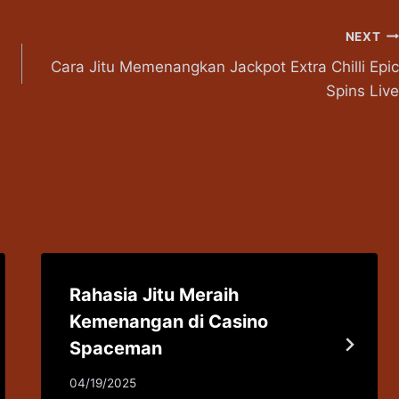
NEXT
Cara Jitu Memenangkan Jackpot Extra Chilli Epic
Spins Live
Rahasia Jitu Meraih
Kemenangan di Casino
Spaceman
04/19/2025