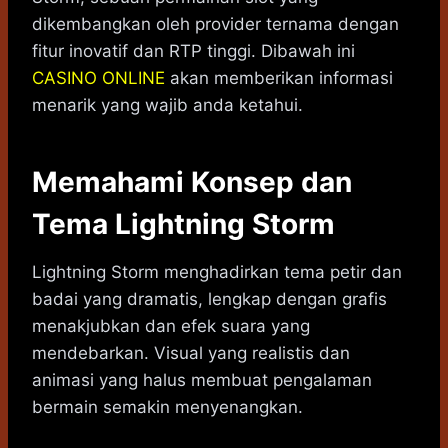
dikembangkan oleh provider ternama dengan
fitur inovatif dan RTP tinggi. Dibawah ini
CASINO ONLINE
akan memberikan informasi
menarik yang wajib anda ketahui.
Memahami Konsep dan
Tema Lightning Storm
Lightning Storm menghadirkan tema petir dan
badai yang dramatis, lengkap dengan grafis
menakjubkan dan efek suara yang
mendebarkan. Visual yang realistis dan
animasi yang halus membuat pengalaman
bermain semakin menyenangkan.