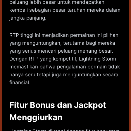
peluang lebih besar untuk mendapatkan
kembali sebagian besar taruhan mereka dalam
jangka panjang.
RTP tinggi ini menjadikan permainan ini pilihan
yang menguntungkan, terutama bagi mereka
yang serius mencari peluang menang besar.
Dengan RTP yang kompetitif, Lightning Storm
memastikan bahwa pengalaman bermain tidak
hanya seru tetapi juga menguntungkan secara
finansial.
Fitur Bonus dan Jackpot
Menggiurkan