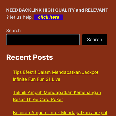
NEED BACKLINK HIGH QUALITY and RELEVANT
?
let us help.
click here
Search
Search
Recent Posts
Tips Efektif Dalam Mendapatkan Jackpot
Infinite Fun Fun 21 Live
Teknik Ampuh Mendapatkan Kemenangan
Besar Three Card Poker
Bocoran Ampuh Untuk Mendapatkan Jackpot