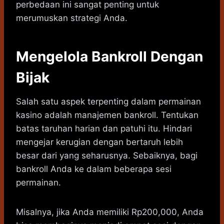
perbedaan ini sangat penting untuk
merumuskan strategi Anda.
Mengelola Bankroll Dengan
Bijak
Salah satu aspek terpenting dalam permainan
kasino adalah manajemen bankroll. Tentukan
batas taruhan harian dan patuhi itu. Hindari
mengejar kerugian dengan bertaruh lebih
besar dari yang seharusnya. Sebaiknya, bagi
bankroll Anda ke dalam beberapa sesi
permainan.
Misalnya, jika Anda memiliki Rp200,000, Anda