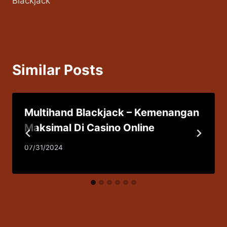
Blackjack
Similar Posts
Multihand Blackjack – Kemenangan
Maksimal Di Casino Online
07/31/2024