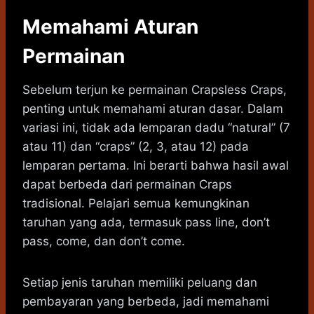
Memahami Aturan
Permainan
Sebelum terjun ke permainan Crapsless Craps,
penting untuk memahami aturan dasar. Dalam
variasi ini, tidak ada lemparan dadu “natural” (7
atau 11) dan “craps” (2, 3, atau 12) pada
lemparan pertama. Ini berarti bahwa hasil awal
dapat berbeda dari permainan Craps
tradisional. Pelajari semua kemungkinan
taruhan yang ada, termasuk pass line, don’t
pass, come, dan don’t come.
Setiap jenis taruhan memiliki peluang dan
pembayaran yang berbeda, jadi memahami