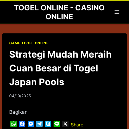
Skip
TOGEL ONLINE - CASINO
to
ONLINE
content
GAME TOGEL ONLINE
Strategi Mudah Meraih
Cuan Besar di Togel
Japan Pools
04/19/2025
Bagikan
W
F
M
T
S
L
X
Share