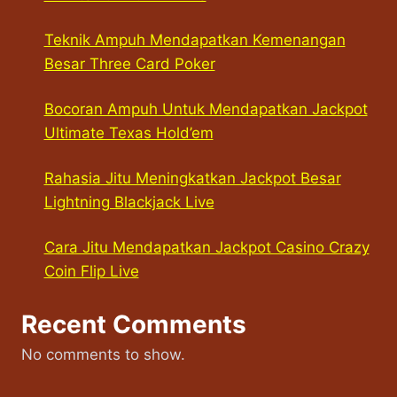
Teknik Ampuh Mendapatkan Kemenangan
Besar Three Card Poker
Bocoran Ampuh Untuk Mendapatkan Jackpot
Ultimate Texas Hold’em
Rahasia Jitu Meningkatkan Jackpot Besar
Lightning Blackjack Live
Cara Jitu Mendapatkan Jackpot Casino Crazy
Coin Flip Live
Recent Comments
No comments to show.