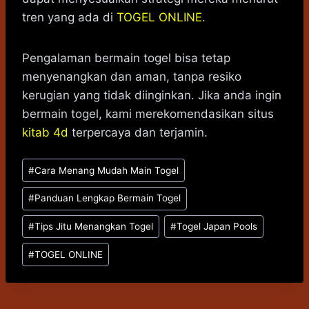
tren yang ada di
TOGEL ONLINE
.
Pengalaman bermain togel bisa tetap
menyenangkan dan aman, tanpa resiko
kerugian yang tidak diinginkan. Jika anda ingin
bermain togel, kami merekomendasikan situs
kitab 4d
terpercaya dan terjamin.
Post
#
Cara Menang Mudah Main Togel
Tags:
#
Panduan Lengkap Bermain Togel
#
Tips Jitu Menangkan Togel
#
Togel Japan Pools
#
TOGEL ONLINE