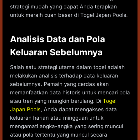
strategi mudah yang dapat Anda terapkan
untuk meraih cuan besar di Togel Japan Pools.
Analisis Data dan Pola
Keluaran Sebelumnya
Salah satu strategi utama dalam togel adalah
melakukan analisis terhadap data keluaran
sebelumnya. Pemain yang cerdas akan
memanfaatkan data historis untuk mencari pola
atau tren yang mungkin berulang. Di
Togel
Japan Pools
, Anda dapat mengakses data
keluaran harian atau mingguan untuk
mengamati angka-angka yang sering muncul
atau pola tertentu yang muncul secara