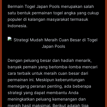
h
a
e
e
k
i
a
c
s
l
y
n
Bermain Togel Japan Pools merupakan salah
t
e
s
e
p
e
satu bentuk permainan togel angka yang cukup
s
b
e
g
e
populer di kalangan masyarakat termasuk
A
o
n
r
Indonesia.
p
o
g
a
p
k
e
m
r
Dengan peluang besar dan hadiah menarik,
banyak pemain yang berlomba-lomba mencari
cara terbaik untuk meraih cuan besar dari
permainan ini. Meskipun keberuntungan
memegang peranan penting, ada beberapa
strategi yang dapat membantu Anda
meningkatkan peluang kemenangan dan
meraih hasil maksimal. Berikut adalah tiga