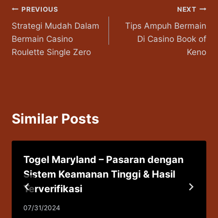
Post
PREVIOUS
NEXT
Strategi Mudah Dalam
Tips Ampuh Bermain
navigation
Bermain Casino
Di Casino Book of
Roulette Single Zero
Keno
Similar Posts
Togel Maryland – Pasaran dengan
Sistem Keamanan Tinggi & Hasil
Terverifikasi
07/31/2024