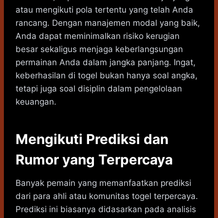
atau mengikuti pola tertentu yang telah Anda
rancang. Dengan manajemen modal yang baik,
Anda dapat meminimalkan risiko kerugian
besar sekaligus menjaga keberlangsungan
permainan Anda dalam jangka panjang. Ingat,
keberhasilan di togel bukan hanya soal angka,
tetapi juga soal disiplin dalam pengelolaan
keuangan.
Mengikuti Prediksi dan
Rumor yang Terpercaya
Banyak pemain yang memanfaatkan prediksi
dari para ahli atau komunitas togel terpercaya.
Prediksi ini biasanya didasarkan pada analisis