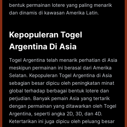
bentuk permainan lotere yang paling menarik
dan dinamis di kawasan Amerika Latin.
Kepopuleran Togel
Argentina Di Asia
Togel Argentina telah menarik perhatian di Asia
meskipun permainan ini berasal dari Amerika
Selatan. Kepopuleran Togel Argentina di Asia
sebagian besar dipicu oleh peningkatan minat
global terhadap berbagai bentuk lotere dan
perjudian. Banyak pemain Asia yang tertarik
dengan permainan yang ditawarkan oleh Togel
Argentina, seperti angka 2D, 3D, dan 4D.
Ketertarikan ini juga dipicu oleh peluang besar