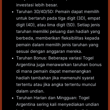
investasi lebih besar.
Taruhan 3D/4D/5D: Pemain dapat memilih
untuk bertaruh pada tiga digit (3D), empat
digit (4D), atau lima digit (5D). Setiap jenis
taruhan memiliki peluang dan hadiah yang
berbeda, memberikan fleksibilitas kepada
pemain dalam memilih jenis taruhan yang
sesuai dengan anggaran mereka.
Taruhan Bonus: Beberapa variasi Togel
Argentina juga menawarkan taruhan bonus
di mana pemain dapat memenangkan
hadiah tambahan jika memenuhi syarat
tertentu atau jika angka tertentu muncul
dalam undian.
Taruhan Harian dan Mingguan: Togel
Argentina sering kali menyediakan undian