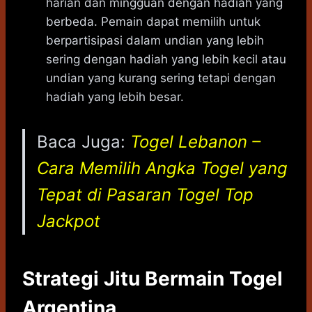
harian dan mingguan dengan hadiah yang
berbeda. Pemain dapat memilih untuk
berpartisipasi dalam undian yang lebih
sering dengan hadiah yang lebih kecil atau
undian yang kurang sering tetapi dengan
hadiah yang lebih besar.
Baca Juga:
Togel Lebanon –
Cara Memilih Angka Togel yang
Tepat di Pasaran Togel Top
Jackpot
Strategi Jitu Bermain Togel
Argentina