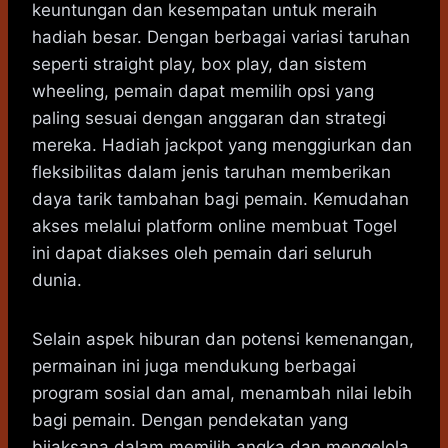
keuntungan dan kesempatan untuk meraih
hadiah besar. Dengan berbagai variasi taruhan
seperti straight play, box play, dan sistem
wheeling, pemain dapat memilih opsi yang
paling sesuai dengan anggaran dan strategi
mereka. Hadiah jackpot yang menggiurkan dan
fleksibilitas dalam jenis taruhan memberikan
daya tarik tambahan bagi pemain. Kemudahan
akses melalui platform online membuat Togel
ini dapat diakses oleh pemain dari seluruh
dunia.
Selain aspek hiburan dan potensi kemenangan,
permainan ini juga mendukung berbagai
program sosial dan amal, menambah nilai lebih
bagi pemain.
Dengan pendekatan yang
bijaksana dalam memilih angka dan mengelola