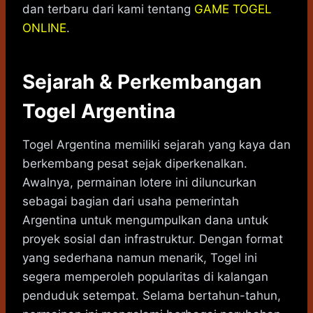
dan terbaru dari kami tentang
GAME TOGEL
ONLINE
.
Sejarah & Perkembangan
Togel Argentina
Togel Argentina memiliki sejarah yang kaya dan
berkembang pesat sejak diperkenalkan.
Awalnya, permainan lotere ini diluncurkan
sebagai bagian dari usaha pemerintah
Argentina untuk mengumpulkan dana untuk
proyek sosial dan infrastruktur. Dengan format
yang sederhana namun menarik, Togel ini
segera memperoleh popularitas di kalangan
penduduk setempat. Selama bertahun-tahun,