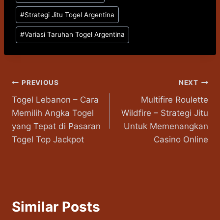
#
Strategi Jitu Togel Argentina
#
Variasi Taruhan Togel Argentina
Post
PREVIOUS
NEXT
Togel Lebanon – Cara
Multifire Roulette
navigation
Memilih Angka Togel
Wildfire – Strategi Jitu
yang Tepat di Pasaran
Untuk Memenangkan
Togel Top Jackpot
Casino Online
Similar Posts