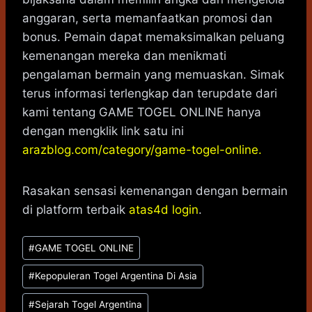
anggaran, serta memanfaatkan promosi dan
bonus. Pemain dapat memaksimalkan peluang
kemenangan mereka dan menikmati
pengalaman bermain yang memuaskan. Simak
terus informasi terlengkap dan terupdate dari
kami tentang GAME TOGEL ONLINE hanya
dengan mengklik link satu ini
arazblog.com/category/game-togel-online.
Rasakan sensasi kemenangan dengan bermain
di platform terbaik
atas4d login
.
Post
#
GAME TOGEL ONLINE
Tags:
#
Kepopuleran Togel Argentina Di Asia
#
Sejarah Togel Argentina