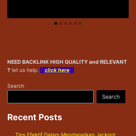
NEED BACKLINK HIGH QUALITY and RELEVANT
?
let us help.
click here
Search
Search
Recent Posts
Tips Efektif Dalam Mendapatkan Jackpot