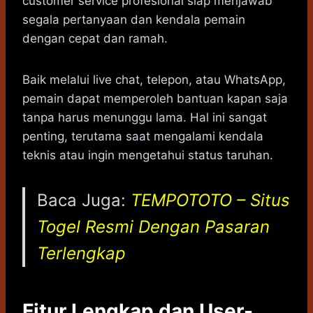
customer service profesional siap menjawab
segala pertanyaan dan kendala pemain
dengan cepat dan ramah.
Baik melalui live chat, telepon, atau WhatsApp,
pemain dapat memperoleh bantuan kapan saja
tanpa harus menunggu lama. Hal ini sangat
penting, terutama saat mengalami kendala
teknis atau ingin mengetahui status taruhan.
Baca Juga:
TEMPOTOTO – Situs
Togel Resmi Dengan Pasaran
Terlengkap
Fitur Lengkap dan User-