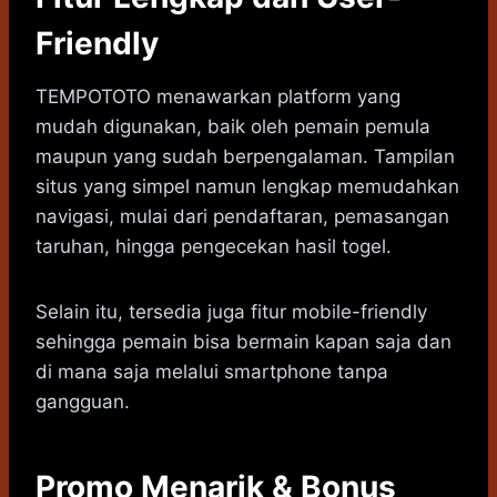
Friendly
TEMPOTOTO menawarkan platform yang
mudah digunakan, baik oleh pemain pemula
maupun yang sudah berpengalaman. Tampilan
situs yang simpel namun lengkap memudahkan
navigasi, mulai dari pendaftaran, pemasangan
taruhan, hingga pengecekan hasil togel.
Selain itu, tersedia juga fitur mobile-friendly
sehingga pemain bisa bermain kapan saja dan
di mana saja melalui smartphone tanpa
gangguan.
Promo Menarik & Bonus