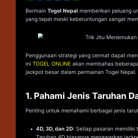
h
a
e
e
k
i
a
c
s
l
y
n
Bermain
Togel Nepal
memberikan peluang unt
t
e
s
e
p
e
yang tepat meski keberuntungan sangat me
s
b
e
g
e
A
o
n
r
p
o
g
a
p
k
e
m
r
Penggunaan strategi yang cermat dapat me
ini
TOGEL ONLINE
akan membahas beberapa 
jackpot besar dalam permainan Togel Nepal.
1.
Pahami Jenis Taruhan D
Penting untuk memahami berbagai jenis taru
4D, 3D, dan 2D
: Setiap pasaran memiliki
Taruhan 4D biasanya menawarkan jackpot 