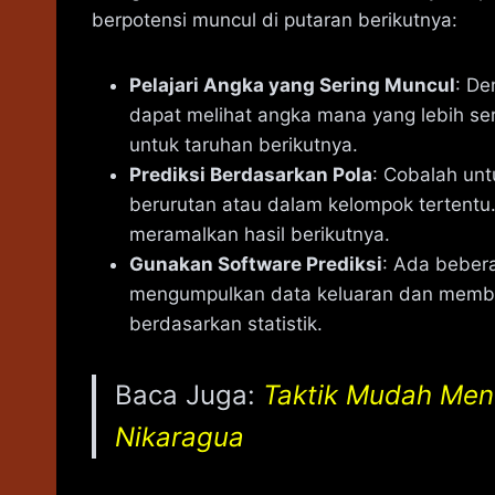
berpotensi muncul di putaran berikutnya:
Pelajari Angka yang Sering Muncul
: De
dapat melihat angka mana yang lebih ser
untuk taruhan berikutnya.
Prediksi Berdasarkan Pola
: Cobalah unt
berurutan atau dalam kelompok tertentu
meramalkan hasil berikutnya.
Gunakan Software Prediksi
: Ada bebera
mengumpulkan data keluaran dan member
berdasarkan statistik.
Baca Juga:
Taktik Mudah Men
Nikaragua