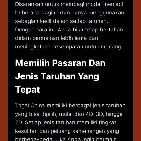
Disarankan untuk membagi modal menjadi
beberapa bagian dan hanya menggunakan
sebagian kecil dalam setiap taruhan.
Dengan cara ini, Anda bisa tetap bertahan
dalam permainan lebih lama dan
meningkatkan kesempatan untuk menang.
Memilih Pasaran Dan
Jenis Taruhan Yang
Tepat
Togel China memiliki berbagai jenis taruhan
yang bisa dipilih, mulai dari 4D, 3D, hingga
2D. Setiap jenis taruhan memiliki tingkat
kesulitan dan peluang kemenangan yang
berbeda-beda. Jika Anda ingin bermain