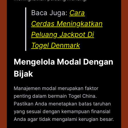
Baca Juga:
Cara
Cerdas Meningkatkan
Peluang Jackpot Di
Togel Denmark
Mengelola Modal Dengan
Bijak
Manajemen modal merupakan faktor
penting dalam bermain Togel China.
Pastikan Anda menetapkan batas taruhan
yang sesuai dengan kemampuan finansial
Anda agar tidak mengalami kerugian besar.