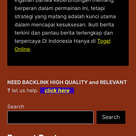
Ingatlah bahwa keberuntungan memang
berperan dalam permainan ini, tetapi
strategi yang matang adalah kunci utama
dalam mencapai kesuksesan. Ikuti berita
terkini dan pantau berita terlengkap dan
terpercaya Di Indonesia Hanya di
Togel
Online
.
NEED BACKLINK HIGH QUALITY and RELEVANT
?
let us help.
click here
Search
Search