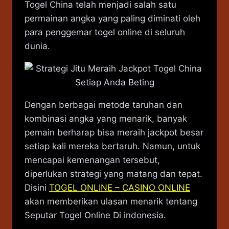
Togel China telah menjadi salah satu
permainan angka yang paling diminati oleh
para penggemar togel online di seluruh
dunia.
Dengan berbagai metode taruhan dan
kombinasi angka yang menarik, banyak
pemain berharap bisa meraih jackpot besar
setiap kali mereka bertaruh. Namun, untuk
mencapai kemenangan tersebut,
diperlukan strategi yang matang dan tepat.
Disini
TOGEL ONLINE – CASINO ONLINE
akan memberikan ulasan menarik tentang
Seputar Togel Online Di indonesia.