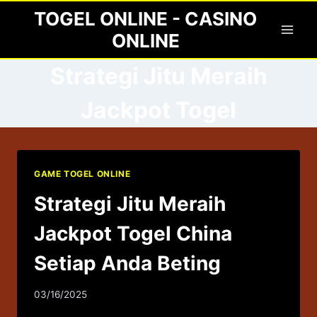
Skip
TOGEL ONLINE - CASINO
to
ONLINE
content
Strategi Jitu Meraih
Jackpot Togel
GAME TOGEL ONLINE
Strategi Jitu Meraih
Jackpot Togel China
Setiap Anda Beting
03/16/2025