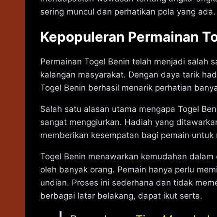
sering muncul dan perhatikan pola yang ada.
Kepopuleran Permainan To
Permainan Togel Benin telah menjadi salah s
kalangan masyarakat. Dengan daya tarik ha
Togel Benin berhasil menarik perhatian bany
Salah satu alasan utama mengapa Togel Beni
sangat menggiurkan. Hadiah yang ditawarkan 
memberikan kesempatan bagi pemain untuk 
Togel Benin menawarkan kemudahan dalam c
oleh banyak orang. Pemain hanya perlu memi
undian. Proses ini sederhana dan tidak meme
berbagai latar belakang, dapat ikut serta.