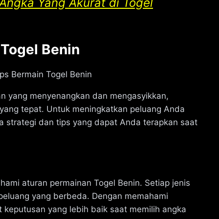
Angka Yang Akurat di Togel
 Togel Benin
an yang menyenangkan dan mengasyikkan,
ps yang tepat. Untuk meningkatkan peluang Anda
 strategi dan tips yang dapat Anda terapkan saat
mi aturan permainan Togel Benin. Setiap jenis
an peluang yang berbeda. Dengan memahami
eputusan yang lebih baik saat memilih angka