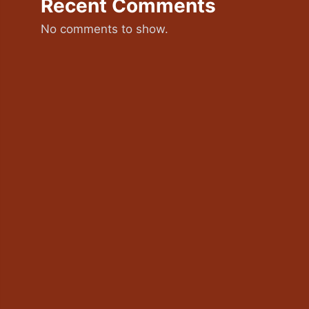
Recent Comments
No comments to show.