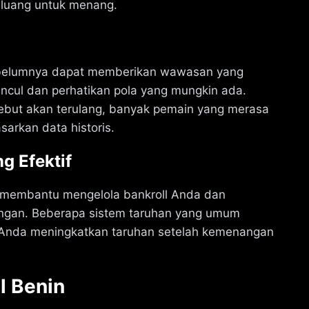
eluang untuk menang.
sebelumnya dapat memberikan wawasan yang
ncul dan perhatikan pola yang mungkin ada.
ebut akan terulang, banyak pemain yang merasa
sarkan data historis.
g Efektif
 membantu mengelola bankroll Anda dan
ngan. Beberapa sistem taruhan yang umum
 Anda meningkatkan taruhan setelah kemenangan
l Benin