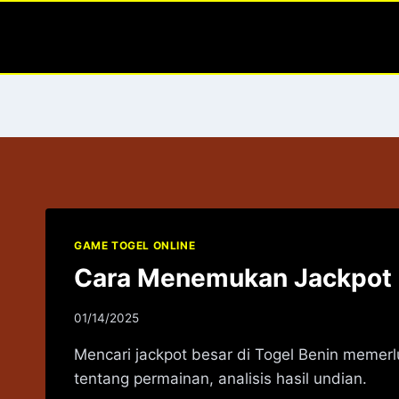
Skip
to
content
GAME TOGEL ONLINE
Cara Menemukan Jackpot B
01/14/2025
Mencari jackpot besar di Togel Benin meme
tentang permainan, analisis hasil undian.