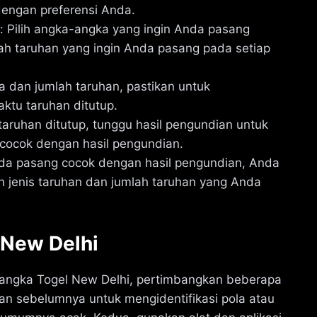
 dengan preferensi Anda.
: Pilih angka-angka yang ingin Anda pasang
ah taruhan yang ingin Anda pasang pada setiap
a dan jumlah taruhan, pastikan untuk
ktu taruhan ditutup.
aruhan ditutup, tunggu hasil pengundian untuk
cocok dengan hasil pengundian.
da pasang cocok dengan hasil pengundian, Anda
jenis taruhan dan jumlah taruhan yang Anda
 New Delhi
 angka Togel New Delhi, pertimbangkan beberapa
dian sebelumnya untuk mengidentifikasi pola atau