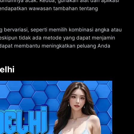
e umumnya acak. Kedua, gunakan alat dan aplikasi
k mendapatkan wawasan tambahan tentang
g bervariasi, seperti memilih kombinasi angka atau
 Meskipun tidak ada metode yang dapat menjamin
 dapat membantu meningkatkan peluang Anda
elhi