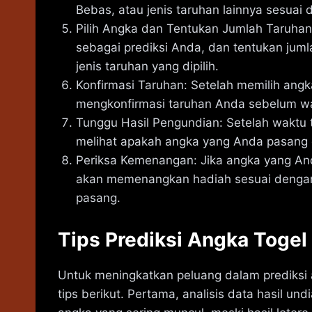
Bebas, atau jenis taruhan lainnya sesuai
Pilih Angka dan Tentukan Jumlah Taruhan
sebagai prediksi Anda, dan tentukan juml
jenis taruhan yang dipilih.
Konfirmasi Taruhan: Setelah memilih angk
mengkonfirmasi taruhan Anda sebelum wa
Tunggu Hasil Pengundian: Setelah waktu t
melihat apakah angka yang Anda pasang 
Periksa Kemenangan: Jika angka yang An
akan memenangkan hadiah sesuai dengan 
pasang.
Tips Prediksi Angka Togel
Untuk meningkatkan peluang dalam prediksi
tips berikut. Pertama, analisis data hasil un