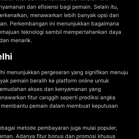
yamanan dan efisiensi bagi pemain. Selain itu,
diperkenalkan, menawarkan lebih banyak opsi dan
gan. Perkembangan ini menunjukkan bagaimana
kemajuan teknologi sambil mempertahankan daya
 dan menarik.
lhi
hi menunjukkan pergeseran yang signifikan menuju
anyak pemain beralih ke platform online untuk
t kemudahan akses dan kenyamanan yang
nawarkan fitur canggih seperti prediksi angka
yang membantu pemain dalam membuat keputusan
sebagai metode pembayaran juga mulai populer,
aman. Adanya fitur bonus dan promosi khusus