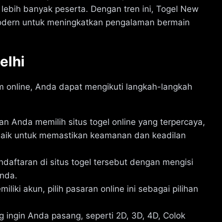
 lebih banyak peserta. Dengan tren ini, Togel New
modern untuk meningkatkan pengalaman bermain
elhi
m online, Anda dapat mengikuti langkah-langkah
kan Anda memilih situs togel online yang terpercaya,
g baik untuk memastikan keamanan dan keadilan
daftaran di situs togel tersebut dengan mengisi
Anda.
liki akun, pilih pasaran online ini sebagai pilihan
ang ingin Anda pasang, seperti 2D, 3D, 4D, Colok