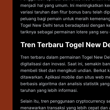
menjadi hal yang umum. Ini meningkatkan ken
variasi taruhan dan fitur bonus baru telah 
peluang bagi pemain untuk meraih kemenan
Togel New Delhi terus beradaptasi dengan 
tariknya sebagai permainan lotere yang seru
Tren Terbaru Togel New De
Tren terbaru dalam permainan Togel New Del
digitalisasi dan inovasi. Saat ini, semakin b
membeli tiket dan mengikuti undian. Berka
ditawarkan. Aplikasi mobile dan situs web me
berbasis algoritma dan analisis statistik 
taruhan yang lebih informasi.
Selain itu, tren penggunaan cryptocurrency 
menawarkan transaksi yang lebih cepat dan 