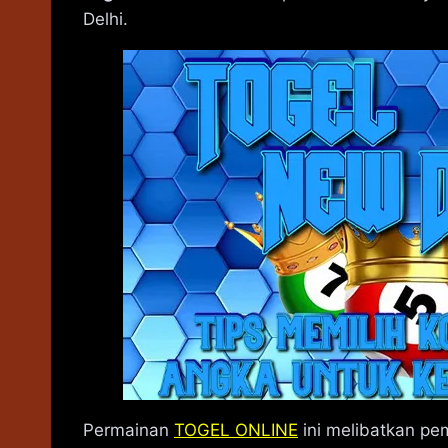
Delhi.
Permainan
TOGEL ONLINE
ini melibatkan pe