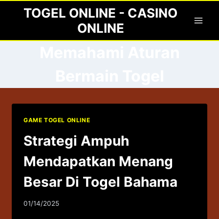
Skip
TOGEL ONLINE - CASINO
to
ONLINE
content
Memahami Aturan
Bermain Togel
GAME TOGEL ONLINE
Strategi Ampuh
Mendapatkan Menang
Besar Di Togel Bahama
01/14/2025