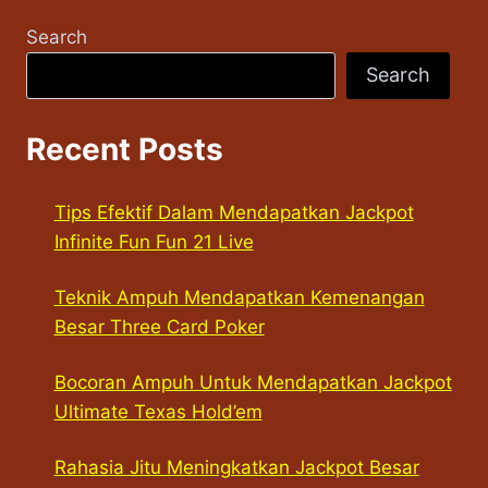
Search
Search
Recent Posts
Tips Efektif Dalam Mendapatkan Jackpot
Infinite Fun Fun 21 Live
Teknik Ampuh Mendapatkan Kemenangan
Besar Three Card Poker
Bocoran Ampuh Untuk Mendapatkan Jackpot
Ultimate Texas Hold’em
Rahasia Jitu Meningkatkan Jackpot Besar