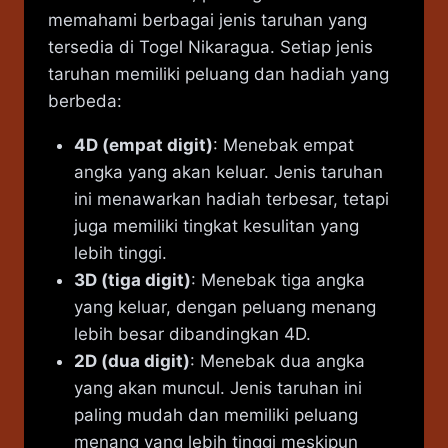
memahami berbagai jenis taruhan yang
tersedia di Togel Nikaragua. Setiap jenis
taruhan memiliki peluang dan hadiah yang
berbeda:
4D (empat digit)
: Menebak empat
angka yang akan keluar. Jenis taruhan
ini menawarkan hadiah terbesar, tetapi
juga memiliki tingkat kesulitan yang
lebih tinggi.
3D (tiga digit)
: Menebak tiga angka
yang keluar, dengan peluang menang
lebih besar dibandingkan 4D.
2D (dua digit)
: Menebak dua angka
yang akan muncul. Jenis taruhan ini
paling mudah dan memiliki peluang
menang yang lebih tinggi meskipun