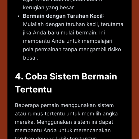
kerugian yang besar.
Bermain dengan Taruhan Kecil
:
Mulailah dengan taruhan kecil, terutama
jika Anda baru mulai bermain. Ini
membantu Anda untuk mempelajari
pola permainan tanpa mengambil risiko
besar.
4. Coba Sistem Bermain
Tertentu
Beberapa pemain menggunakan sistem
atau rumus tertentu untuk memilih angka
mereka. Menggunakan sistem ini dapat
membantu Anda untuk merencanakan
taruhan dengan lebih terstruktur: