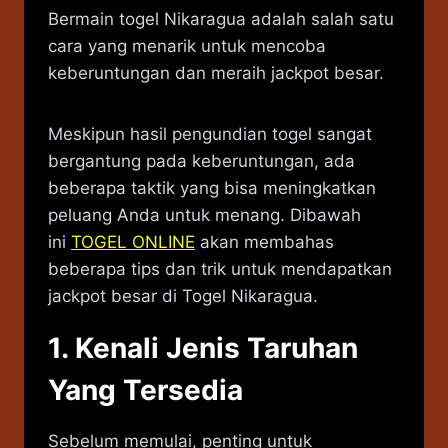
Bermain togel Nikaragua adalah salah satu
cara yang menarik untuk mencoba
keberuntungan dan meraih jackpot besar.
Meskipun hasil pengundian togel sangat
bergantung pada keberuntungan, ada
beberapa taktik yang bisa meningkatkan
peluang Anda untuk menang. Dibawah
ini
TOGEL ONLINE
akan membahas
beberapa tips dan trik untuk mendapatkan
jackpot besar di Togel Nikaragua.
1. Kenali Jenis Taruhan
Yang Tersedia
Sebelum memulai, penting untuk