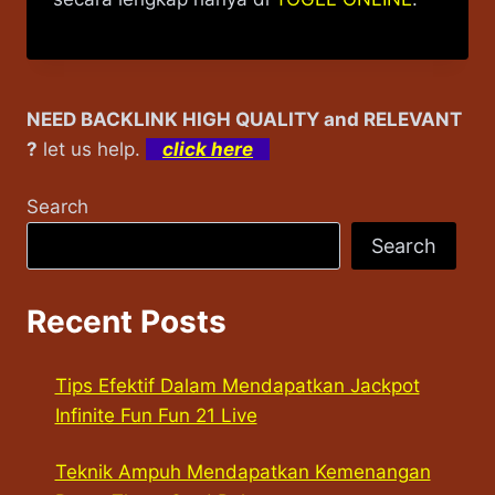
NEED BACKLINK HIGH QUALITY and RELEVANT
?
let us help.
click here
Search
Search
Recent Posts
Tips Efektif Dalam Mendapatkan Jackpot
Infinite Fun Fun 21 Live
Teknik Ampuh Mendapatkan Kemenangan