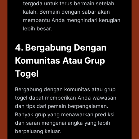
tergoda untuk terus bermain setelah
kalah. Bermain dengan sabar akan
membantu Anda menghindari kerugian
lebih besar.
4.
Bergabung Dengan
Komunitas Atau Grup
Togel
Bergabung dengan komunitas atau grup
togel dapat memberikan Anda wawasan
dan tips dari pemain berpengalaman.
Banyak grup yang menawarkan prediksi
dan saran mengenai angka yang lebih
berpeluang keluar.