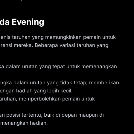
ida Evening
 jenis taruhan yang memungkinkan pemain untuk
erensi mereka. Beberapa variasi taruhan yang
ka dalam urutan yang tepat untuk memenangkan
angka dalam urutan yang tidak tetap, memberikan
engan hadiah yang lebih kecil.
s taruhan, memperbolehkan pemain untuk
i posisi tertentu, baik di depan maupun di
emenangkan hadiah.