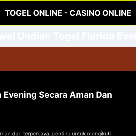
TOGEL ONLINE - CASINO ONLINE
wal Undian Togel Florida Eve
da Evening Secara Aman Dan
aman dan terpercaya, penting untuk mengikuti