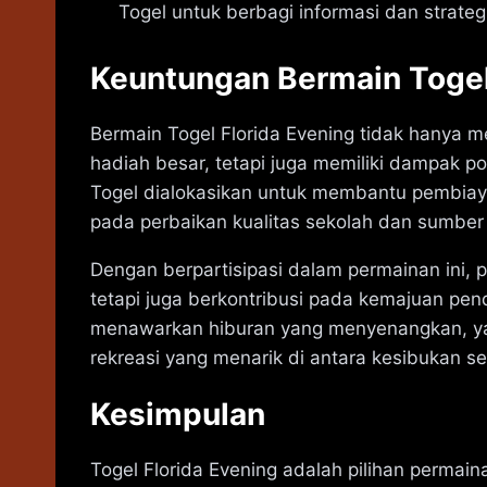
Togel untuk berbagi informasi dan strat
Keuntungan Bermain Togel
Bermain Togel Florida Evening tidak hany
hadiah besar, tetapi juga memiliki dampak po
Togel dialokasikan untuk membantu pembiay
pada perbaikan kualitas sekolah dan sumber 
Dengan berpartisipasi dalam permainan ini, 
tetapi juga berkontribusi pada kemajuan pend
menawarkan hiburan yang menyenangkan, ya
rekreasi yang menarik di antara kesibukan seh
Kesimpulan
​Togel Florida Evening adalah pilihan perma