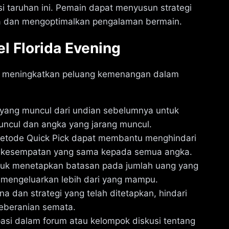
 taruhan ini. Pemain dapat menyusun strategi
a dan mengoptimalkan pengalaman bermain.
l Florida Evening
n meningkatkan peluang kemenangan dalam
ka yang muncul dari undian sebelumnya untuk
ncul dan angka yang jarang muncul.
etode Quick Pick dapat membantu menghindari
n kesempatan yang sama kepada semua angka.
tuk menetapkan batasan pada jumlah uang yang
 mengeluarkan lebih dari yang mampu.
na dan strategi yang telah ditetapkan, hindari
keberanian semata.
asi dalam forum atau kelompok diskusi tentang