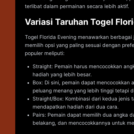
terlibat dalam permainan secara lebih aktif.
Variasi Taruhan Togel Flor
Togel Florida Evening menawarkan berbagai
memilih opsi yang paling sesuai dengan pref
populer meliputi:
Straight: Pemain harus mencocokkan ang
hadiah yang lebih besar.
Box: Di sini, pemain dapat mencocokkan 
peluang menang yang lebih tinggi tetapi d
Straight/Box: Kombinasi dari kedua jeni
mendapatkan hadiah dari dua cara.
Pairs: Pemain dapat memilih dua angka dar
belakang, dan mencocokkannya untuk m