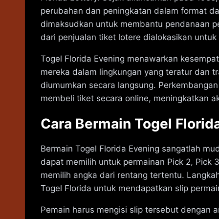
perubahan dan peningkatan dalam format dan 
dimaksudkan untuk membantu pendanaan pend
dari penjualan tiket lotere dialokasikan untu
Togel Florida Evening menawarkan kesempa
mereka dalam lingkungan yang teratur dan t
diumumkan secara langsung. Perkembangan 
membeli tiket secara online, meningkatkan a
Cara Bermain Togel Florid
Bermain Togel Florida Evening sangatlah mu
dapat memilih untuk permainan Pick 2, Pick 3
memilih angka dari rentang tertentu. Langk
Togel Florida untuk mendapatkan slip permai
Pemain harus mengisi slip tersebut dengan 