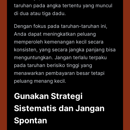
taruhan pada angka tertentu yang muncul
di dua atau tiga dadu.
Dengan fokus pada taruhan-taruhan ini,
Anda dapat meningkatkan peluang
memperoleh kemenangan kecil secara
konsisten, yang secara jangka panjang bisa
menguntungkan. Jangan terlalu terpaku
pada taruhan berisiko tinggi yang
menawarkan pembayaran besar tetapi
peluang menang kecil.
Gunakan Strategi
Sistematis dan Jangan
Spontan