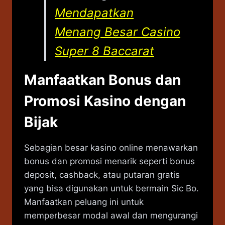
Mendapatkan
Menang Besar Casino
Super 8 Baccarat
Manfaatkan Bonus dan
Promosi Kasino dengan
Bijak
Sebagian besar kasino online menawarkan
bonus dan promosi menarik seperti bonus
deposit, cashback, atau putaran gratis
yang bisa digunakan untuk bermain Sic Bo.
Manfaatkan peluang ini untuk
memperbesar modal awal dan mengurangi