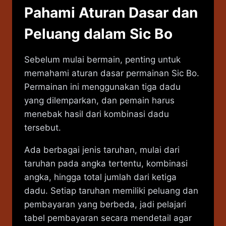
Pahami Aturan Dasar dan
Peluang dalam Sic Bo
Sebelum mulai bermain, penting untuk
memahami aturan dasar permainan Sic Bo.
Permainan ini menggunakan tiga dadu
yang dilemparkan, dan pemain harus
menebak hasil dari kombinasi dadu
tersebut.
Ada berbagai jenis taruhan, mulai dari
taruhan pada angka tertentu, kombinasi
angka, hingga total jumlah dari ketiga
dadu. Setiap taruhan memiliki peluang dan
pembayaran yang berbeda, jadi pelajari
tabel pembayaran secara mendetail agar