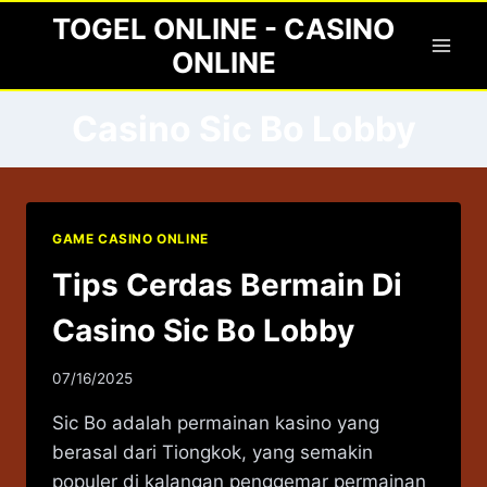
Skip
TOGEL ONLINE - CASINO
to
ONLINE
content
Casino Sic Bo Lobby
GAME CASINO ONLINE
Tips Cerdas Bermain Di
Casino Sic Bo Lobby
07/16/2025
Sic Bo adalah permainan kasino yang
berasal dari Tiongkok, yang semakin
populer di kalangan penggemar permainan