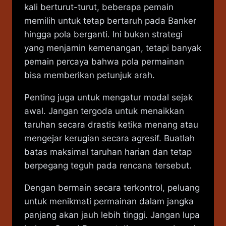
kali berturut-turut, beberapa pemain
memilih untuk tetap bertaruh pada Banker
hingga pola berganti. Ini bukan strategi
yang menjamin kemenangan, tetapi banyak
pemain percaya bahwa pola permainan
bisa memberikan petunjuk arah.
Penting juga untuk mengatur modal sejak
awal. Jangan tergoda untuk menaikkan
taruhan secara drastis ketika menang atau
mengejar kerugian secara agresif. Buatlah
batas maksimal taruhan harian dan tetap
berpegang teguh pada rencana tersebut.
Dengan bermain secara terkontrol, peluang
untuk menikmati permainan dalam jangka
panjang akan jauh lebih tinggi. Jangan lupa