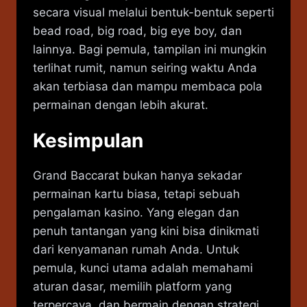
secara visual melalui bentuk-bentuk seperti
bead road, big road, big eye boy, dan
lainnya. Bagi pemula, tampilan ini mungkin
terlihat rumit, namun seiring waktu Anda
akan terbiasa dan mampu membaca pola
permainan dengan lebih akurat.
Kesimpulan
Grand Baccarat bukan hanya sekadar
permainan kartu biasa, tetapi sebuah
pengalaman kasino. Yang elegan dan
penuh tantangan yang kini bisa dinikmati
dari kenyamanan rumah Anda. Untuk
pemula, kunci utama adalah memahami
aturan dasar, memilih platform yang
terpercaya, dan bermain dengan strategi