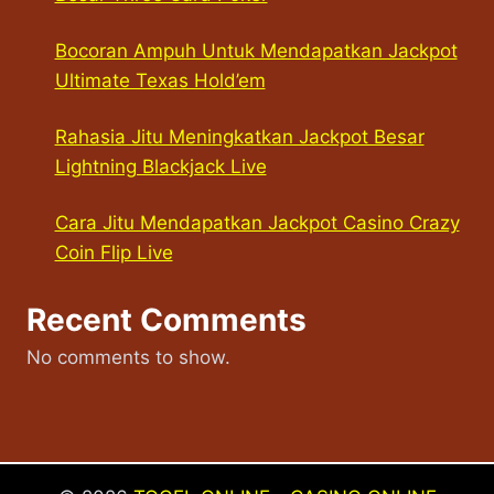
Bocoran Ampuh Untuk Mendapatkan Jackpot
Ultimate Texas Hold’em
Rahasia Jitu Meningkatkan Jackpot Besar
Lightning Blackjack Live
Cara Jitu Mendapatkan Jackpot Casino Crazy
Coin Flip Live
Recent Comments
No comments to show.