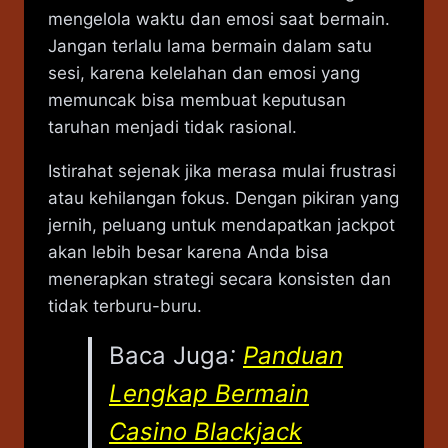
mengelola waktu dan emosi saat bermain.
Jangan terlalu lama bermain dalam satu
sesi, karena kelelahan dan emosi yang
memuncak bisa membuat keputusan
taruhan menjadi tidak rasional.
Istirahat sejenak jika merasa mulai frustrasi
atau kehilangan fokus. Dengan pikiran yang
jernih, peluang untuk mendapatkan jackpot
akan lebih besar karena Anda bisa
menerapkan strategi secara konsisten dan
tidak terburu-buru.
Baca Juga
:
Panduan
Lengkap Bermain
Casino Blackjack