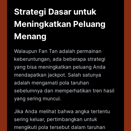
Strategi Dasar untuk
Meningkatkan Peluang
Menang
Walaupun Fan Tan adalah permainan
keberuntungan, ada beberapa strategi
yang bisa meningkatkan peluang Anda
mendapatkan jackpot. Salah satunya
adalah mengamati pola taruhan
sebelumnya dan memperhatikan tren hasil
yang sering muncul.
Jika Anda melihat bahwa angka tertentu
sering keluar, pertimbangkan untuk
mengikuti pola tersebut dalam taruhan