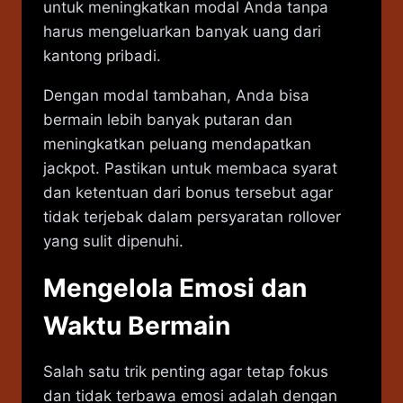
untuk meningkatkan modal Anda tanpa
harus mengeluarkan banyak uang dari
kantong pribadi.
Dengan modal tambahan, Anda bisa
bermain lebih banyak putaran dan
meningkatkan peluang mendapatkan
jackpot. Pastikan untuk membaca syarat
dan ketentuan dari bonus tersebut agar
tidak terjebak dalam persyaratan rollover
yang sulit dipenuhi.
Mengelola Emosi dan
Waktu Bermain
Salah satu trik penting agar tetap fokus
dan tidak terbawa emosi adalah dengan