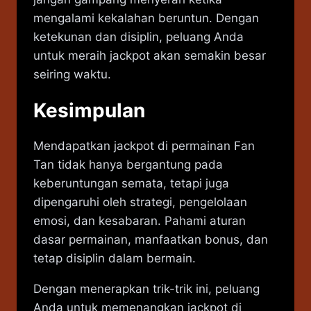
mengalami kekalahan beruntun. Dengan
ketekunan dan disiplin, peluang Anda
untuk meraih jackpot akan semakin besar
seiring waktu.
Kesimpulan
Mendapatkan jackpot di permainan Fan
Tan tidak hanya bergantung pada
keberuntungan semata, tetapi juga
dipengaruhi oleh strategi, pengelolaan
emosi, dan kesabaran. Pahami aturan
dasar permainan, manfaatkan bonus, dan
tetap disiplin dalam bermain.
Dengan menerapkan trik-trik ini, peluang
Anda untuk memenangkan jackpot di