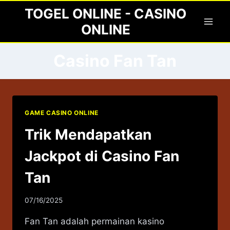
Skip
TOGEL ONLINE - CASINO
to
ONLINE
content
Casino Fan Tan
GAME CASINO ONLINE
Trik Mendapatkan
Jackpot di Casino Fan
Tan
07/16/2025
Fan Tan adalah permainan kasino