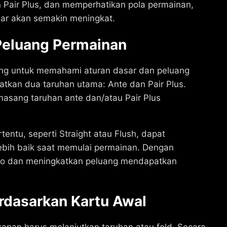
 Pair Plus, dan memperhatikan pola permainan,
ar akan semakin meningkat.
Peluang Permainan
ing untuk memahami aturan dasar dan peluang
batkan dua taruhan utama: Ante dan Pair Plus.
sang taruhan ante dan/atau Pair Plus
ntu, seperti Straight atau Flush, dapat
ih baik saat memulai permainan. Dengan
iko dan meningkatkan peluang mendapatkan
rdasarkan Kartu Awal
kapan harus melanjutkan taruhan atau fold. Secara