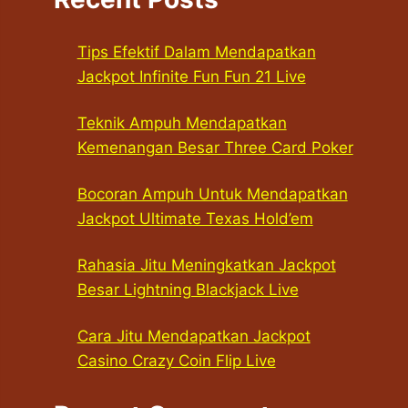
Tips Efektif Dalam Mendapatkan
Jackpot Infinite Fun Fun 21 Live
Teknik Ampuh Mendapatkan
Kemenangan Besar Three Card Poker
Bocoran Ampuh Untuk Mendapatkan
Jackpot Ultimate Texas Hold’em
Rahasia Jitu Meningkatkan Jackpot
Besar Lightning Blackjack Live
Cara Jitu Mendapatkan Jackpot
Casino Crazy Coin Flip Live