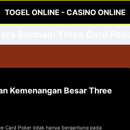
TOGEL ONLINE - CASINO ONLINE
ara Bermain Three Card Pok
an Kemenangan Besar Three
 Card Poker tidak hanya bergantung pada