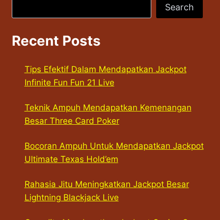
Search
Recent Posts
Tips Efektif Dalam Mendapatkan Jackpot
Infinite Fun Fun 21 Live
Teknik Ampuh Mendapatkan Kemenangan
Besar Three Card Poker
Bocoran Ampuh Untuk Mendapatkan Jackpot
Ultimate Texas Hold’em
Rahasia Jitu Meningkatkan Jackpot Besar
Lightning Blackjack Live