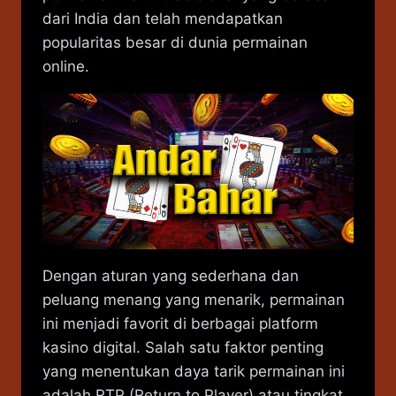
dari India dan telah mendapatkan
popularitas besar di dunia permainan
online.
Dengan aturan yang sederhana dan
peluang menang yang menarik, permainan
ini menjadi favorit di berbagai platform
kasino digital. Salah satu faktor penting
yang menentukan daya tarik permainan ini
adalah RTP (Return to Player) atau tingkat